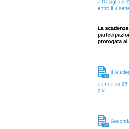
a Rasiglia e 
entro il 4 set
La scadenza 
partecipazion
prorogata al 
Il Nucle
domenica 26 l
p.v.
Seconda 