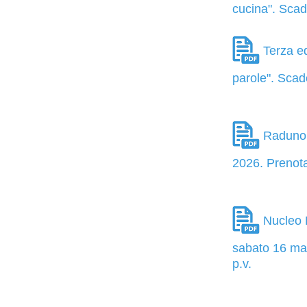
cucina". Sca
Terza edi
parole". Sca
Raduno d
2026. Prenota
Nucleo M
sabato 16 mag
p.v.