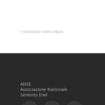
I commenti sono chiusi
ANSE
Associazione Nazionale
Seniores Enel