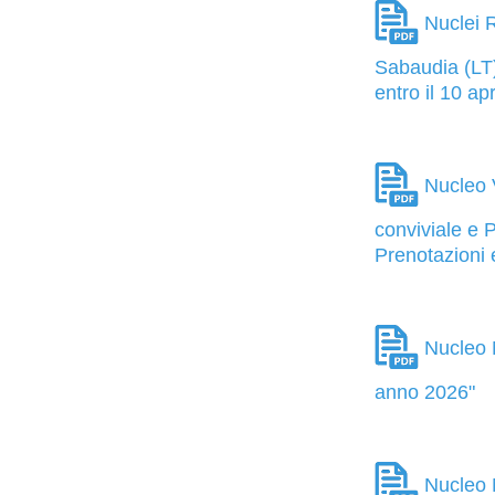
Nuclei R
Sabaudia (LT)
entro il 10 ap
Nucleo V
conviviale e
Prenotazioni 
Nucleo M
anno 2026"
Nucleo M